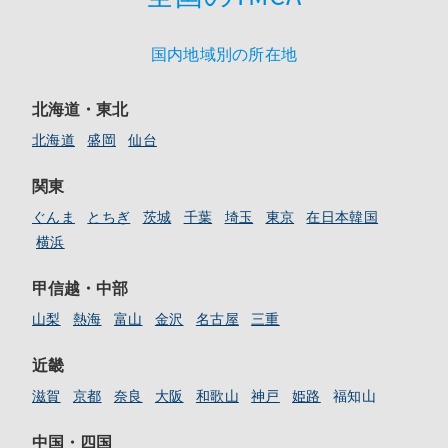
国内地域別の所在地
北海道・東北
北海道
盛岡
仙台
関東
ぐんま
とちぎ
茨城
千葉
埼玉
東京
在日本韓国
横浜
甲信越・中部
山梨
熱海
富山
金沢
名古屋
三重
近畿
滋賀
京都
奈良
大阪
和歌山
神戸
姫路
福知山
中国・四国