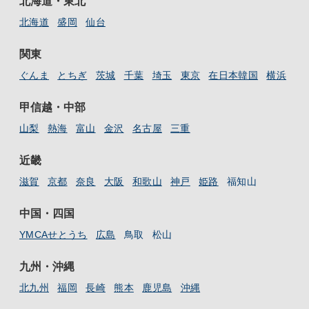
北海道・東北
北海道
盛岡
仙台
関東
ぐんま
とちぎ
茨城
千葉
埼玉
東京
在日本韓国
横浜
甲信越・中部
山梨
熱海
富山
金沢
名古屋
三重
近畿
滋賀
京都
奈良
大阪
和歌山
神戸
姫路
福知山
中国・四国
YMCAせとうち
広島
鳥取
松山
九州・沖縄
北九州
福岡
長崎
熊本
鹿児島
沖縄