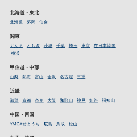
北海道・東北
北海道
盛岡
仙台
関東
ぐんま
とちぎ
茨城
千葉
埼玉
東京
在日本韓国
横浜
甲信越・中部
山梨
熱海
富山
金沢
名古屋
三重
近畿
滋賀
京都
奈良
大阪
和歌山
神戸
姫路
福知山
中国・四国
YMCAせとうち
広島
鳥取
松山