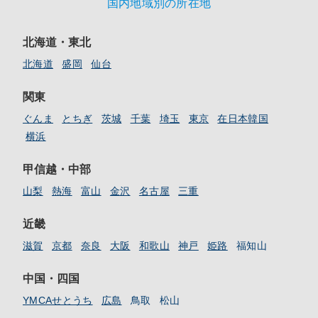
国内地域別の所在地
北海道・東北
北海道
盛岡
仙台
関東
ぐんま
とちぎ
茨城
千葉
埼玉
東京
在日本韓国
横浜
甲信越・中部
山梨
熱海
富山
金沢
名古屋
三重
近畿
滋賀
京都
奈良
大阪
和歌山
神戸
姫路
福知山
中国・四国
YMCAせとうち
広島
鳥取
松山