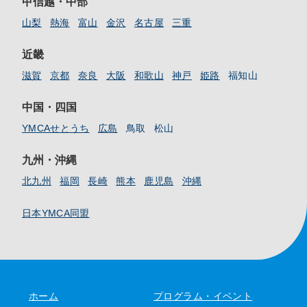
甲信越・中部
山梨
熱海
富山
金沢
名古屋
三重
近畿
滋賀
京都
奈良
大阪
和歌山
神戸
姫路
福知山
中国・四国
YMCAせとうち
広島
鳥取
松山
九州・沖縄
北九州
福岡
長崎
熊本
鹿児島
沖縄
日本YMCA同盟
ホーム
プログラム・イベント