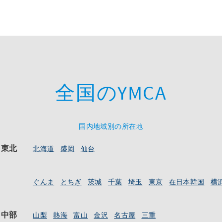
全国のYMCA
国内地域別の所在地
・東北
北海道
盛岡
仙台
ぐんま
とちぎ
茨城
千葉
埼玉
東京
在日本韓国
横
・中部
山梨
熱海
富山
金沢
名古屋
三重