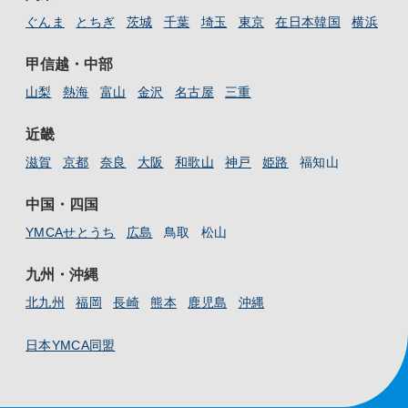
ぐんま
とちぎ
茨城
千葉
埼玉
東京
在日本韓国
横浜
甲信越・中部
山梨
熱海
富山
金沢
名古屋
三重
近畿
滋賀
京都
奈良
大阪
和歌山
神戸
姫路
福知山
中国・四国
YMCAせとうち
広島
鳥取
松山
九州・沖縄
北九州
福岡
長崎
熊本
鹿児島
沖縄
日本YMCA同盟