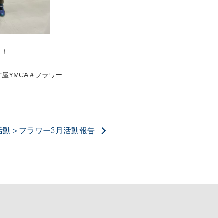
！！
屋YMCA＃フラワー
活動＞フラワー3月活動報告