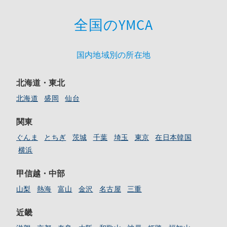
全国のYMCA
国内地域別の所在地
北海道・東北
北海道
盛岡
仙台
関東
ぐんま
とちぎ
茨城
千葉
埼玉
東京
在日本韓国
横浜
甲信越・中部
山梨
熱海
富山
金沢
名古屋
三重
近畿