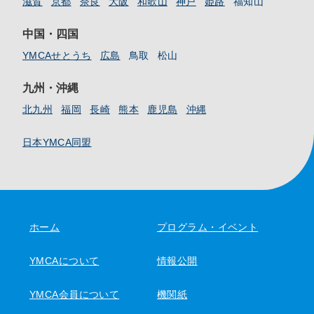
滋賀
京都
奈良
大阪
和歌山
神戸
姫路
福知山
中国・四国
YMCAせとうち
広島
鳥取
松山
九州・沖縄
北九州
福岡
長崎
熊本
鹿児島
沖縄
日本YMCA同盟
ホーム
プログラム・イベント
YMCAについて
情報公開
YMCA会員について
機関紙