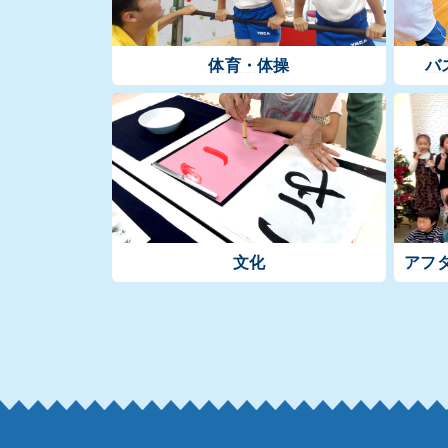
体育・体操
バ
文化
アフ