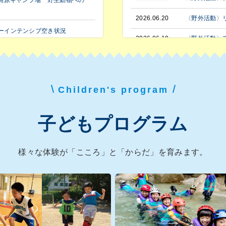
田高原キャンプ場 野生動物への
2026.06.20
〈野外活動〉
ーインテンシブ空き状況
2026.06.19
〈野外活動〉
告
2026.06.15
〈野外活動〉
【追加募集】
Children's program
子どもプログラム
様々な体験が「こころ」と「からだ」を育みます。